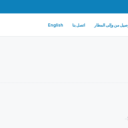
صيل من وإلى المطار
اتصل بنا
English
Lionel Hotel, 84, Abdi İpekçi Caddesi, Yenidoğan Mahallesi, Bayrampaşa, İstanbul, Marmara Bölgesi, 34040, Türkiye