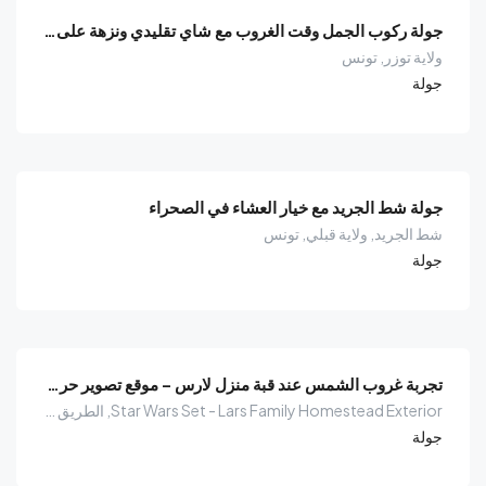
جولة ركوب الجمل وقت الغروب مع شاي تقليدي ونزهة على الطريقة البربرية
ولاية توزر, تونس
جولة
جولة شط الجريد مع خيار العشاء في الصحراء
شط الجريد, ولاية قبلي, تونس
جولة
تجربة غروب الشمس عند قبة منزل لارس – موقع تصوير حرب النجوم
Star Wars Set - Lars Family Homestead Exterior, الطريق الوطنية تونس - حزوة, حزوة, الواحة, معتمدية نفطة, ولاية توزر, تونس
جولة