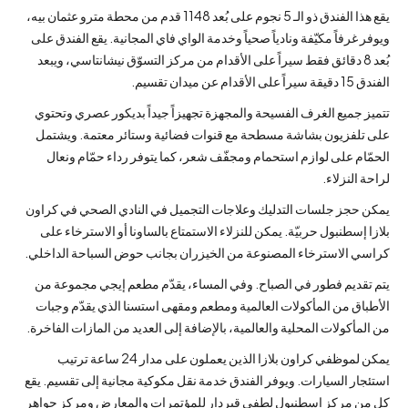
يقع هذا الفندق ذو الـ 5 نجوم على بُعد 1148 قدم من محطة مترو عثمان بيه،
ويوفر غرفاً مكيّفة ونادياً صحياً وخدمة الواي فاي المجانية. يقع الفندق على
بُعد 8 دقائق فقط سيراً على الأقدام من مركز التسوّق نيشانتاسي، ويبعد
الفندق 15 دقيقة سيراً على الأقدام عن ميدان تقسيم.
تتميز جميع الغرف الفسيحة والمجهزة تجهيزاً جيداً بديكور عصري وتحتوي
على تلفزيون بشاشة مسطحة مع قنوات فضائية وستائر معتمة. ويشتمل
الحمّام على لوازم استحمام ومجفّف شعر، كما يتوفر رداء حمّام ونعال
لراحة النزلاء.
يمكن حجز جلسات التدليك وعلاجات التجميل في النادي الصحي في كراون
بلازا إسطنبول حربيّة. يمكن للنزلاء الاستمتاع بالساونا أو الاسترخاء على
كراسي الاسترخاء المصنوعة من الخيزران بجانب حوض السباحة الداخلي.
يتم تقديم فطور في الصباح. وفي المساء، يقدّم مطعم إيجي مجموعة من
الأطباق من المأكولات العالمية ومطعم ومقهى استسنا الذي يقدّم وجبات
من المأكولات المحلية والعالمية، بالإضافة إلى العديد من المازات الفاخرة.
يمكن لموظفي كراون بلازا الذين يعملون على مدار 24 ساعة ترتيب
استئجار السيارات. ويوفر الفندق خدمة نقل مكوكية مجانية إلى تقسيم. يقع
كل من مركز إسطنبول لطفي قيردار للمؤتمرات والمعارض ومركز جواهر