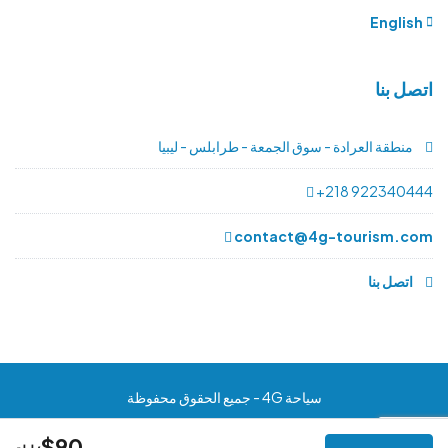
English
اتصل بنا
منطقة العرادة - سوق الجمعة - طرابلس - ليبيا
+218 922340444
contact@4g-tourism.com
اتصل بنا
سياحة 4G - جميع الحقوق محفوظة
$90