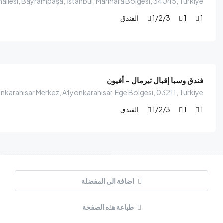
allesi, Bayrampaşa, İstanbul, Marmara Bölgesi, 34045, Türkiye
1
1
1/2/3
الفندق
$
75.00
/ليلة
فندق وسبا إقبال ثيرمال – أفيون
onkarahisar Merkez, Afyonkarahisar, Ege Bölgesi, 03211, Türkiye
1
1
1/2/3
الفندق
اضافة الى المفضلة
طباعة هذه الصفحة