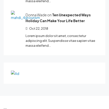
massa eleifend…
Donna Wade on
Ten Unexpected Ways
Holiday Can Make Your Life Better
Oct 22, 2018
Lorem ipsum dolor sit amet, consectetur
adipiscing elit. Suspendisse vitae sapien vitae
massa eleifend…