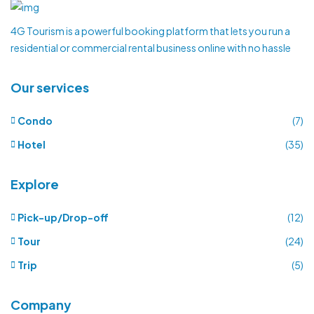
4G Tourism is a powerful booking platform that lets you run a
residential or commercial rental business online with no hassle
Our services
Condo
(7)
Hotel
(35)
Explore
Pick-up/Drop-off
(12)
Tour
(24)
Trip
(5)
Company