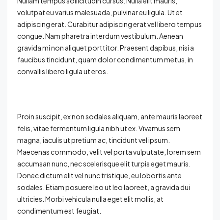
Nullam tempus sollicitudin cursus. Nulla elit mauris,
volutpat eu varius malesuada, pulvinar eu ligula. Ut et
adipiscing erat. Curabitur adipiscing erat vel libero tempus
congue. Nam pharetra interdum vestibulum. Aenean
gravida mi non aliquet porttitor. Praesent dapibus, nisi a
faucibus tincidunt, quam dolor condimentum metus, in
convallis libero ligula ut eros.
Proin suscipit, ex non sodales aliquam, ante mauris laoreet
felis, vitae fermentum ligula nibh ut ex. Vivamus sem
magna, iaculis ut pretium ac, tincidunt vel ipsum.
Maecenas commodo, velit vel porta vulputate, lorem sem
accumsan nunc, nec scelerisque elit turpis eget mauris.
Donec dictum elit vel nunc tristique, eu lobortis ante
sodales. Etiam posuere leo ut leo laoreet, a gravida dui
ultricies. Morbi vehicula nulla eget elit mollis, at
condimentum est feugiat.