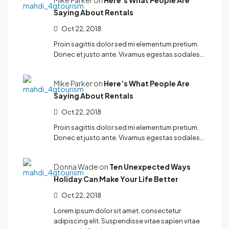
Mike Parker on
Here’s What People Are
Saying About Rentals
Oct 22, 2018
Proin sagittis dolor sed mi elementum pretium.
Donec et justo ante. Vivamus egestas sodales…
Mike Parker on
Here’s What People Are
Saying About Rentals
Oct 22, 2018
Proin sagittis dolor sed mi elementum pretium.
Donec et justo ante. Vivamus egestas sodales…
Donna Wade on
Ten Unexpected Ways
Holiday Can Make Your Life Better
Oct 22, 2018
Lorem ipsum dolor sit amet, consectetur
adipiscing elit. Suspendisse vitae sapien vitae