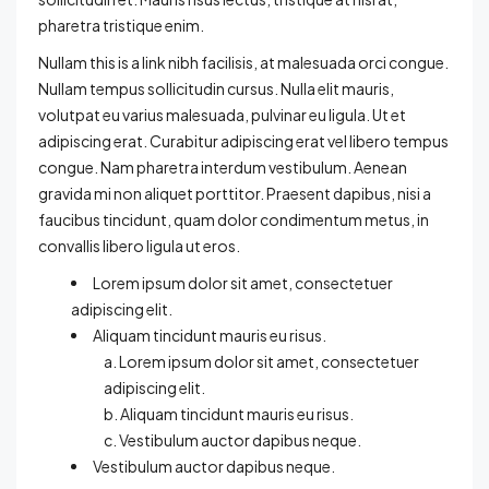
pharetra tristique enim.
Nullam this is a link nibh facilisis, at malesuada orci congue.
Nullam tempus sollicitudin cursus. Nulla elit mauris,
volutpat eu varius malesuada, pulvinar eu ligula. Ut et
adipiscing erat. Curabitur adipiscing erat vel libero tempus
congue. Nam pharetra interdum vestibulum. Aenean
gravida mi non aliquet porttitor. Praesent dapibus, nisi a
faucibus tincidunt, quam dolor condimentum metus, in
convallis libero ligula ut eros.
Lorem ipsum dolor sit amet, consectetuer
adipiscing elit.
Aliquam tincidunt mauris eu risus.
Lorem ipsum dolor sit amet, consectetuer
adipiscing elit.
Aliquam tincidunt mauris eu risus.
Vestibulum auctor dapibus neque.
Vestibulum auctor dapibus neque.