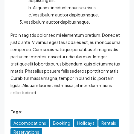
adipiscing elit.
Aliquam tincidunt mauris eu risus.
Vestibulum auctor dapibus neque.
Vestibulum auctor dapibus neque.
Proin sagittis dolor sed mi elementum pretium. Donec et
justo ante. Vivamus egestas sodales est, eu rhoncus urna
semper eu. Cum sociis natoque penatibus et magnis dis
parturient montes, nascetur ridiculus mus. Integer
tristique elit lobortis purus bibendum, quis dictum metus
mattis. Phasellus posuere felis sed eros porttitor mattis.
Curabitur massa magna, tempor in blandit id, porta in
ligula. Aliquam laoreet nisl massa, at interdum mauris
sollicitudin et.
Tags:
Accomodations
Booking
Holidays
Rentals
Reservations