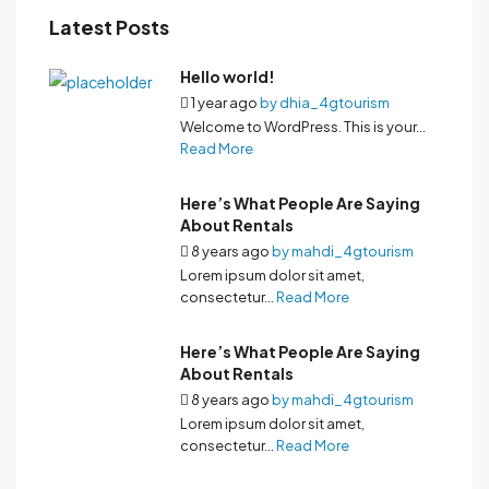
Latest Posts
Hello world!
1 year ago
by
dhia_4gtourism
Welcome to WordPress. This is your...
Read More
Here’s What People Are Saying
About Rentals
8 years ago
by
mahdi_4gtourism
Lorem ipsum dolor sit amet,
consectetur...
Read More
Here’s What People Are Saying
About Rentals
8 years ago
by
mahdi_4gtourism
Lorem ipsum dolor sit amet,
consectetur...
Read More