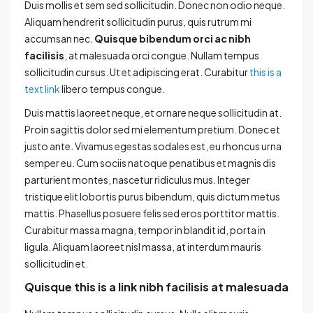
Duis mollis et sem sed sollicitudin. Donec non odio neque.
Aliquam hendrerit sollicitudin purus, quis rutrum mi
accumsan nec.
Quisque bibendum orci ac nibh
facilisis
, at malesuada orci congue. Nullam tempus
sollicitudin cursus. Ut et adipiscing erat. Curabitur
this is a
text link
libero tempus congue.
Duis mattis laoreet neque, et ornare neque sollicitudin at.
Proin sagittis dolor sed mi elementum pretium. Donec et
justo ante. Vivamus egestas sodales est, eu rhoncus urna
semper eu. Cum sociis natoque penatibus et magnis dis
parturient montes, nascetur ridiculus mus. Integer
tristique elit lobortis purus bibendum, quis dictum metus
mattis. Phasellus posuere felis sed eros porttitor mattis.
Curabitur massa magna, tempor in blandit id, porta in
ligula. Aliquam laoreet nisl massa, at interdum mauris
sollicitudin et.
Quisque this is a link nibh facilisis at malesuada