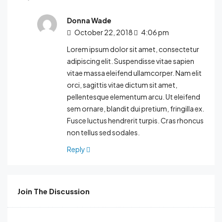
Donna Wade
October 22, 2018
4:06 pm
Lorem ipsum dolor sit amet, consectetur
adipiscing elit. Suspendisse vitae sapien
vitae massa eleifend ullamcorper. Nam elit
orci, sagittis vitae dictum sit amet,
pellentesque elementum arcu. Ut eleifend
sem ornare, blandit dui pretium, fringilla ex.
Fusce luctus hendrerit turpis. Cras rhoncus
non tellus sed sodales.
Reply
Join The Discussion