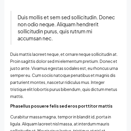
Duis mollis et sem sed sollicitudin. Donec
non odio neque. Aliquam hendrerit
sollicitudin purus, quis rutrum mi
accumsan nec.
Duis mattis laoreet neque, et ornare neque sollicitudin at.
Proin sagittis dolor sed mi elementum pretium. Donec et
justo ante. Vivamus egestas sodales est, eu rhoncus urna
semper eu. Cum sociis natoque penatibus et magnis dis
parturient montes, nascetur ridiculus mus. Integer
tristique elit lobortis purus bibendum, quis dictum metus
mattis.
Phasellus posuere felis sed eros porttitor mattis
Curabitur massa magna, tempor in blandit id, porta in
ligula. Aliquam laoreet nisl massa, at interdum mauris
sollicitudin et. Mauris risus lectus, tristique at nisl at,