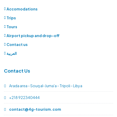
Accomodations
Trips
Tours
Airport pickup and drop-off
Contact us
العربية
Contact Us
Arada area - Souq al-Juma'a - Tripoli - Libya
+218 922340444
contact@4g-tourism.com