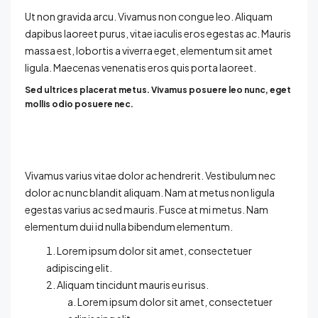
Ut non gravida arcu. Vivamus non congue leo. Aliquam
dapibus laoreet purus, vitae iaculis eros egestas ac. Mauris
massa est, lobortis a viverra eget, elementum sit amet
ligula. Maecenas venenatis eros quis porta laoreet.
Sed ultrices placerat metus. Vivamus posuere leo nunc, eget
mollis odio posuere nec.
Vivamus varius vitae dolor ac hendrerit. Vestibulum nec
dolor ac nunc blandit aliquam. Nam at metus non ligula
egestas varius ac sed mauris. Fusce at mi metus. Nam
elementum dui id nulla bibendum elementum.
Lorem ipsum dolor sit amet, consectetuer
adipiscing elit.
Aliquam tincidunt mauris eu risus.
Lorem ipsum dolor sit amet, consectetuer